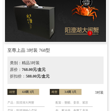
1
2
至尊上品 3对装 768型
类别：精品3对装
原价：
768.00元/盒元
折扣价：
588.00元/盒元
雄蟹
4.0两 3只
雌蟹
3.0两 3只
3对装
产品：阳澄湖大闸蟹
配套：蟹醋、姜茶、紫苏
产区：阳澄湖核心产区
包、蓄冷袋、食蟹工具等