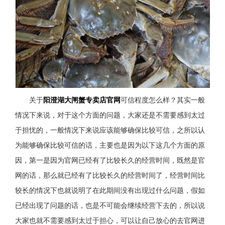
关于
阳澄湖大闸蟹专卖店官网
可信程度怎么样？其实一般
情况下来说，对于这个方面的问题，大家还是不需要感到太过
于担忧的，一般情况下来说应该能够确保比较可信，之所以认
为能够确保比较可信的话，主要也是因为以下这几个方面的原
因，第一是因为官网已经有了比较长久的经营时间，既然是官
网的话，那么就已经有了比较长久的经营时间了，经营时间比
较长的情况下也就说明了在此期间没有出现过什么问题，假如
已经出现了问题的话，也是不可能会继续经营下去的，所以说
大家也就不需要感到太过于担心，可以让自己放心的去官网进