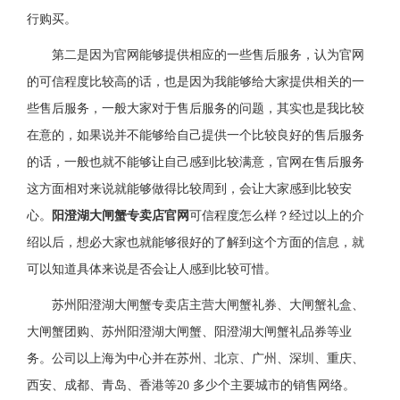
行购买。
第二是因为官网能够提供相应的一些售后服务，认为官网
的可信程度比较高的话，也是因为我能够给大家提供相关的一
些售后服务，一般大家对于售后服务的问题，其实也是我比较
在意的，如果说并不能够给自己提供一个比较良好的售后服务
的话，一般也就不能够让自己感到比较满意，官网在售后服务
这方面相对来说就能够做得比较周到，会让大家感到比较安
心。
阳澄湖大闸蟹专卖店官网
可信程度怎么样？经过以上的介
绍以后，想必大家也就能够很好的了解到这个方面的信息，就
可以知道具体来说是否会让人感到比较可惜。
苏州阳澄湖大闸蟹专卖店主营大闸蟹礼券、大闸蟹礼盒、
大闸蟹团购、苏州阳澄湖大闸蟹、阳澄湖大闸蟹礼品券等业
务。公司以上海为中心并在苏州、北京、广州、深圳、重庆、
西安、成都、青岛、香港等20 多少个主要城市的销售网络。