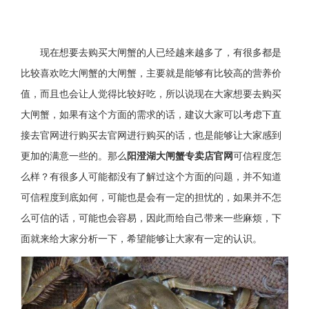
现在想要去购买大闸蟹的人已经越来越多了，有很多都是
比较喜欢吃大闸蟹的大闸蟹，主要就是能够有比较高的营养价
值，而且也会让人觉得比较好吃，所以说现在大家想要去购买
大闸蟹，如果有这个方面的需求的话，建议大家可以考虑下直
接去官网进行购买去官网进行购买的话，也是能够让大家感到
更加的满意一些的。那么
阳澄湖大闸蟹专卖店官网
可信程度怎
么样？有很多人可能都没有了解过这个方面的问题，并不知道
可信程度到底如何，可能也是会有一定的担忧的，如果并不怎
么可信的话，可能也会容易，因此而给自己带来一些麻烦，下
面就来给大家分析一下，希望能够让大家有一定的认识。