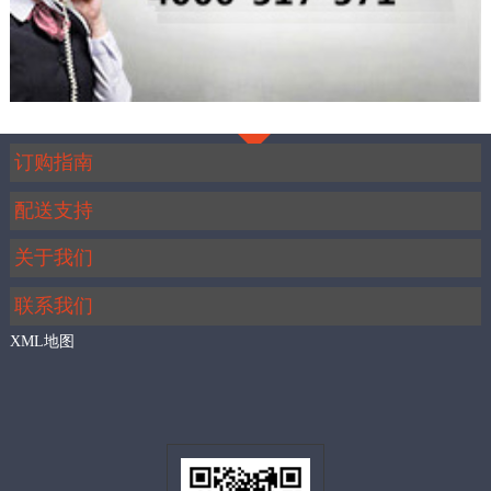
订购指南
配送支持
关于我们
联系我们
XML地图